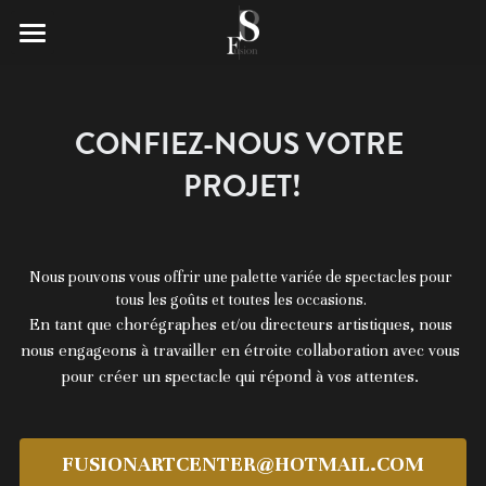
Home
Informations
CONFIEZ-NOUS VOTRE 
PROJET!
Espace membres
Planning│ Tarifs
Programme été ☀️
Espace pro
Formations
Shop
Nous pouvons vous offrir une palette variée de spectacles pour 
tous les goûts et toutes les occasions. 
En tant que chorégraphes et/ou directeurs artistiques, nous 
Audition
Fondateurs
nous engageons à travailler en étroite collaboration avec vous 
Fusion Dance'Camp
pour créer un spectacle qui répond à vos attentes.
Contact
Contactez-nous
FUSIONARTCENTER@HOTMAIL.COM
Foire aux questions (FAQ)